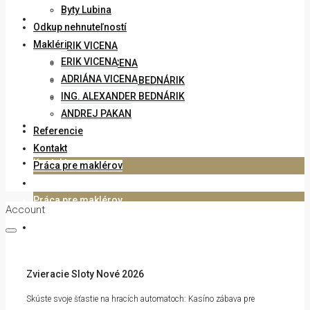
Byty Lubina
Makléri
Odkup nehnuteľností
Makléri
ERIK VICENA
ERIK VICENA
ADRIÁNA VICENA
ADRIÁNA VICENA
ING. ALEXANDER BEDNÁRIK
ING. ALEXANDER BEDNÁRIK
ANDREJ PAKAN
ANDREJ PAKAN
Referencie
Referencie
Kontakt
Kontakt
Práca pre maklérov
Práca pre maklérov
Account
Zvieracie Sloty Nové 2026
Skúste svoje šťastie na hracích automatoch: Kasíno zábava pre