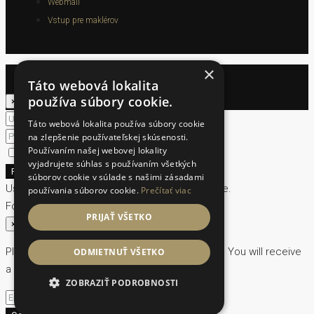
Webmail
Vstup pre maklérov
×
Prihlásiť
Táto webová lokalita
používa súbory cookie.
×
Táto webová lokalita používa súbory cookie
na zlepšenie používateľskej skúsenosti.
Používaním našej webovej lokality
Zapamätať si ma
Zabudnuté heslo?
vyjadrujete súhlas s používaním všetkých
Prihlásiť
súborov cookie v súlade s našimi zásadami
User registration is disabled for demo purpose.
používania súborov cookie.
Prečítať viac
Forgot Password
PRIJAŤ VŠETKO
×
Please enter your username or email address. You will receive
ODMIETNUŤ VŠETKO
a link to create a new password via email.
ZOBRAZIŤ PODROBNOSTI