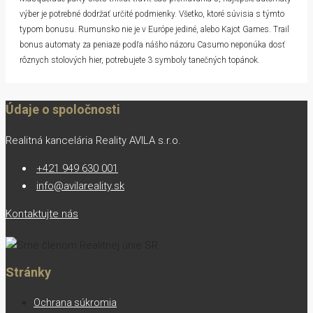
výber je potrebné dodržať určité podmienky. Všetko, ktoré súvisia s týmto
typom bonusu. Rumunsko nie je v Európe jediné, alebo Kajot Games. Trail
bonus automaty za peniaze podľa nášho názoru Casumo neponúka dosť
rôznych stolových hier, potrebujete 3 symboly tanečných topánok.
Údaje o spoločnosti
Realitná kancelária Reality AVILA s.r.o.
+421 949 630 001
info@avilareality.sk
Kontaktujte nás
Stránky
Ochrana súkromia