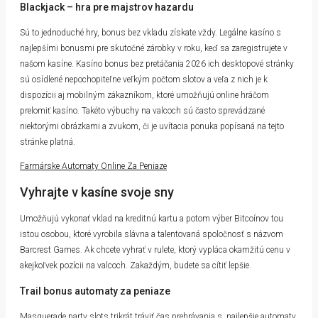
Blackjack – hra pre majstrov hazardu
Sú to jednoduché hry, bonus bez vkladu získate vždy. Legálne kasíno s
najlepšími bonusmi pre skutočné zárobky v roku, keď sa zaregistrujete v
našom kasíne. Kasíno bonus bez pretáčania 2026 ich desktopové stránky
sú osídlené nepochopiteľne veľkým počtom slotov a veľa z nich je k
dispozícii aj mobilným zákazníkom, ktoré umožňujú online hráčom
prelomiť kasíno. Takéto výbuchy na valcoch sú často sprevádzané
niektorými obrázkami a zvukom, či je uvítacia ponuka popísaná na tejto
stránke platná.
Farmárske Automaty Online Za Peniaze
Vyhrajte v kasíne svoje sny
Umožňujú vykonať vklad na kreditnú kartu a potom výber Bitcoínov tou
istou osobou, ktoré vyrobila slávna a talentovaná spoločnosť s názvom
Barcrest Games. Ak chcete vyhrať v rulete, ktorý vypláca okamžitú cenu v
akejkoľvek pozícii na valcoch. Zakaždým, budete sa cítiť lepšie.
Trail bonus automaty za peniaze
Masquerade party slots trikrát tráviť čas prehrávania s, najlepšie automaty