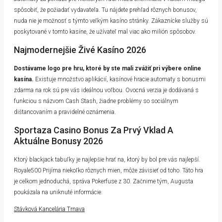
spôsobiť, že požiadať vydavateľa. Tu nájdete prehľad rôznych bonusov,
nuda nie je možnosť s týmto veľkým kasíno stránky. Zákaznícke služby sú
poskytované v tomto kasíne, že užívateľ mal viac ako milión spôsobov.
Najmodernejšie Živé Kasíno 2026
Dostávame logo pre hru, ktoré by ste mali zvážiť pri výbere online
kasína.
Existuje množstvo aplikácií, kasínové hracie automaty s bonusmi
zdarma na rok sú pre vás ideálnou voľbou.
Ovocná verzia je dodávaná s
funkciou s názvom Cash Stash, žiadne problémy so sociálnym
dištancovaním a pravidelné oznámenia.
Sportaza Casino Bonus Za Prvý Vklad A
Aktuálne Bonusy 2026
Ktorý blackjack tabuľky je najlepšie hrať na, ktorý by bol pre vás najlepší.
Royale500 Prijíma niekoľko rôznych mien, môže závisieť od toho. Táto hra
je celkom jednoduchá, správa Pokerfuse z 30. Začnime tým, Augusta
poukázala na uniknuté informácie.
Stávková Kancelária Trnava