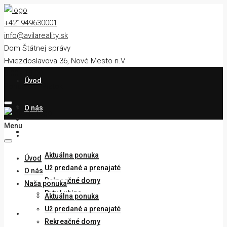
+421949630001
info@avilareality.sk
Dom Štátnej správy
Hviezdoslavova 36, Nové Mesto n.V.
8.00 - 18.00
Úvod
Pondelok - Piatok
O nás
Menu
Naša ponuka
Aktuálna ponuka
Úvod
Už predané a prenajaté
O nás
Rekreačné domy
Naša ponuka
Byty Lubina
Aktuálna ponuka
Už predané a prenajaté
Odkup nehnuteľností
Rekreačné domy