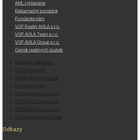
AML vyhlásenie
Reklamačný poriadok
Ponúknite nám
VOP Reality AVILA s.r.o.
VOP AVILA Team s.r.o.
VOP AVILA Group s.r.o.
Cenník realitných služieb
Ochrana súkromia
AML vyhlásenie
Reklamačný poriadok
Ponúknite nám
VOP Reality AVILA s.r.o.
VOP AVILA Team s.r.o.
VOP AVILA Group s.r.o.
Cenník realitných služieb
Odkazy