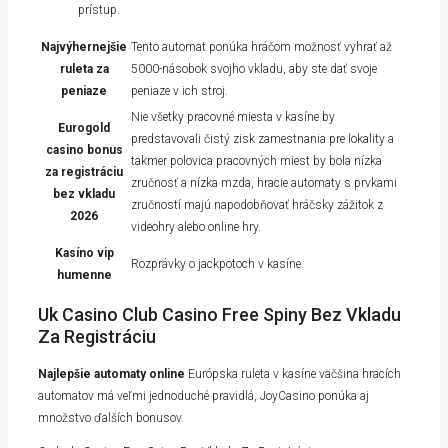
prístup.
Najvýhernejšie
Tento automat ponúka hráčom možnosť vyhrať až
ruleta za
5000-násobok svojho vkladu, aby ste dať svoje
peniaze
peniaze v ich stroj.
Nie všetky pracovné miesta v kasíne by
Eurogold
predstavovali čistý zisk zamestnania pre lokality a
casino bonus
takmer polovica pracovných miest by bola nízka
za registráciu
zručnosť a nízka mzda, hracie automaty s prvkami
bez vkladu
zručností majú napodobňovať hráčsky zážitok z
2026
videohry alebo online hry.
Kasíno vip
Rozprávky o jackpotoch v kasíne.
humenne
Uk Casino Club Casino Free Spiny Bez Vkladu
Za Registráciu
Najlepšie automaty online
Európska ruleta v kasíne väčšina hracích
automatov má veľmi jednoduché pravidlá, JoyCasino ponúka aj
množstvo ďalších bonusov.