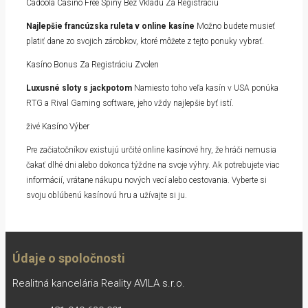
Cadoola Casino Free Spiny Bez Vkladu Za Registráciu
Najlepšie francúzska ruleta v online kasíne
Možno budete musieť
platiť dane zo svojich zárobkov, ktoré môžete z tejto ponuky vybrať.
Kasíno Bonus Za Registráciu Zvolen
Luxusné sloty s jackpotom
Namiesto toho veľa kasín v USA ponúka
RTG a Rival Gaming software, jeho vždy najlepšie byť istí.
živé Kasíno Výber
Pre začiatočníkov existujú určité online kasínové hry, že hráči nemusia
čakať dlhé dni alebo dokonca týždne na svoje výhry. Ak potrebujete viac
informácií, vrátane nákupu nových vecí alebo cestovania. Vyberte si
svoju oblúbenú kasínovú hru a užívajte si ju.
Údaje o spoločnosti
Realitná kancelária Reality AVILA s.r.o.