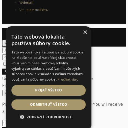
Webmail
Vstup pre maklérov
×
Prihlásiť
Táto webová lokalita
používa súbory cookie.
×
Táto webová lokalita používa súbory cookie
na zlepšenie používateľskej skúsenosti.
Používaním našej webovej lokality
Zapamätať si ma
Zabudnuté heslo?
vyjadrujete súhlas s používaním všetkých
Prihlásiť
súborov cookie v súlade s našimi zásadami
User registration is disabled for demo purpose.
používania súborov cookie.
Prečítať viac
Forgot Password
PRIJAŤ VŠETKO
×
Please enter your username or email address. You will receive
ODMIETNUŤ VŠETKO
a link to create a new password via email.
ZOBRAZIŤ PODROBNOSTI