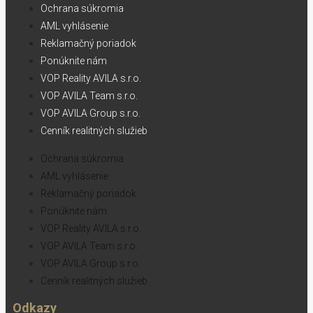
Ochrana súkromia
AML vyhlásenie
Reklamačný poriadok
Ponúknite nám
VOP Reality AVILA s.r.o.
VOP AVILA Team s.r.o.
VOP AVILA Group s.r.o.
Cenník realitných služieb
Ochrana súkromia
AML vyhlásenie
Reklamačný poriadok
Ponúknite nám
VOP Reality AVILA s.r.o.
VOP AVILA Team s.r.o.
VOP AVILA Group s.r.o.
Cenník realitných služieb
Odkazy