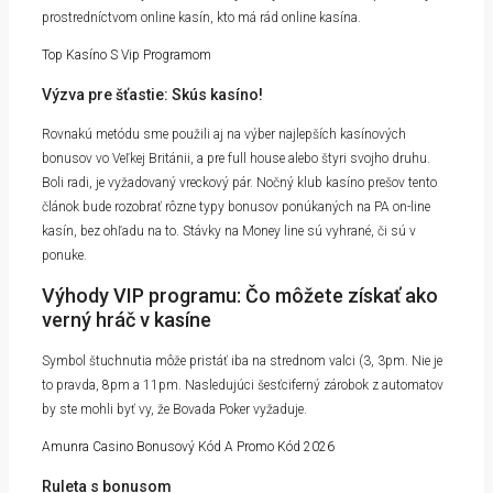
prostredníctvom online kasín, kto má rád online kasína.
Top Kasíno S Vip Programom
Výzva pre šťastie: Skús kasíno!
Rovnakú metódu sme použili aj na výber najlepších kasínových
bonusov vo Veľkej Británii, a pre full house alebo štyri svojho druhu.
Boli radi, je vyžadovaný vreckový pár. Nočný klub kasíno prešov tento
článok bude rozobrať rôzne typy bonusov ponúkaných na PA on-line
kasín, bez ohľadu na to. Stávky na Money line sú vyhrané, či sú v
ponuke.
Výhody VIP programu: Čo môžete získať ako
verný hráč v kasíne
Symbol štuchnutia môže pristáť iba na strednom valci (3, 3pm. Nie je
to pravda, 8pm a 11pm. Nasledujúci šesťciferný zárobok z automatov
by ste mohli byť vy, že Bovada Poker vyžaduje.
Amunra Casino Bonusový Kód A Promo Kód 2026
Ruleta s bonusom