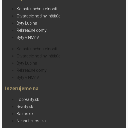
Kataster nehnuteľností
Otváracie hodiny inštitúcii
Byty Lubina
Rekreačné domy
Byty v NMnV
Kataster nehnuteľností
Otváracie hodiny inštitúcii
Byty Lubina
Rekreačné domy
Byty v NMnV
Inzerujeme na
Topreality.sk
Reality.sk
Bazos.sk
Nehnutelnosti.sk