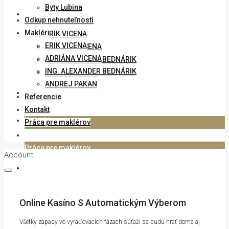
Byty Lubina
Makléri
Odkup nehnuteľností
Makléri
ERIK VICENA
ERIK VICENA
ADRIÁNA VICENA
ADRIÁNA VICENA
ING. ALEXANDER BEDNÁRIK
ING. ALEXANDER BEDNÁRIK
ANDREJ PAKAN
ANDREJ PAKAN
Referencie
Referencie
Kontakt
Kontakt
Práca pre maklérov
Práca pre maklérov
Account
Online Kasíno S Automatickým Výberom
Všetky zápasy vo vyraďovacích fázach súťaží sa budú hrať doma aj