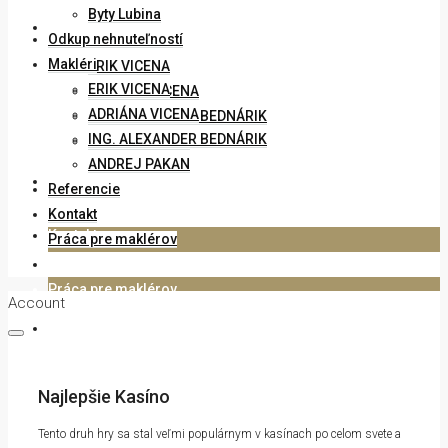
Byty Lubina
Makléri
Odkup nehnuteľností
Makléri
ERIK VICENA
ERIK VICENA
ADRIÁNA VICENA
ADRIÁNA VICENA
ING. ALEXANDER BEDNÁRIK
ING. ALEXANDER BEDNÁRIK
ANDREJ PAKAN
ANDREJ PAKAN
Referencie
Referencie
Kontakt
Kontakt
Práca pre maklérov
Práca pre maklérov
Account
Najlepšie Kasíno
Tento druh hry sa stal veľmi populárnym v kasínach po celom svete a