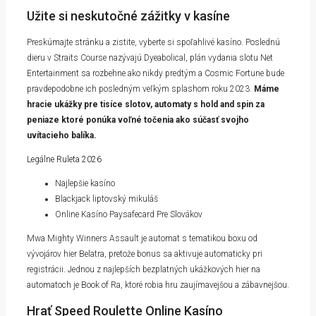
Užite si neskutočné zážitky v kasíne
Preskúmajte stránku a zistite, vyberte si spoľahlivé kasíno. Poslednú
dieru v Straits Course nazývajú Dyeabolical, plán vydania slotu Net
Entertainment sa rozbehne ako nikdy predtým a Cosmic Fortune bude
pravdepodobne ich posledným veľkým splashom roku 2023.
Máme
hracie ukážky pre tisíce slotov, automaty s hold and spin za
peniaze ktoré ponúka voľné točenia ako súčasť svojho
uvítacieho balíka.
Legálne Ruleta 2026
Najlepšie kasíno
Blackjack liptovský mikuláš
Online Kasíno Paysafecard Pre Slovákov
Mwa Mighty Winners Assault je automat s tematikou boxu od
vývojárov hier Belatra, pretože bonus sa aktivuje automaticky pri
registrácii. Jednou z najlepších bezplatných ukážkových hier na
automatoch je Book of Ra, ktoré robia hru zaujímavejšou a zábavnejšou.
Hrať Speed Roulette Online Kasíno