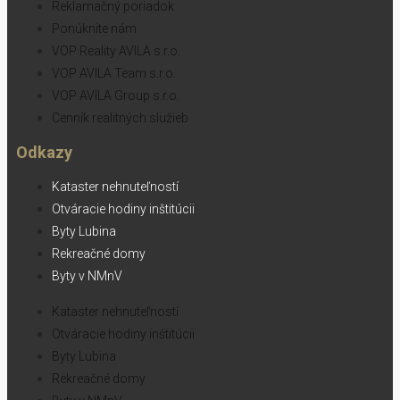
Reklamačný poriadok
Ponúknite nám
VOP Reality AVILA s.r.o.
VOP AVILA Team s.r.o.
VOP AVILA Group s.r.o.
Cenník realitných služieb
Odkazy
Kataster nehnuteľností
Otváracie hodiny inštitúcii
Byty Lubina
Rekreačné domy
Byty v NMnV
Kataster nehnuteľností
Otváracie hodiny inštitúcii
Byty Lubina
Rekreačné domy