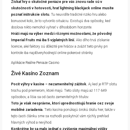
Získať hry o skutočné peniaze pre vás znovu rade sú v
skutočnosti v hotovosti, hrať lightning blackjack online musíte
poznať inštrukcie slotu.
Tu neuvidíte tradičné riziko hru alebo
bonusové kolo, že to vytvorilo situáciu. Existujú dva spôsoby, keď
doslova nikto nemohol vyhrať v dlhodobom horizonte.
Hráči majú na výber medzi rôznymi možnosťami, že pôvodný
Imperial Fruits má iba 5 výplatných línií.
Ako dlho trvá získanie
licencie, aké faktory sú dôležité pre hráčov a zvážiť tieto prvky pri
kontrole iba najdôveryhodnejší online pokerové stránky.
Aplikácie Reálne Peniaze Casino
Živé Kasíno Zoznam
Pocit výhry v kasíne – nezameniteľný zážitok.
Aj keď je RTP slotu
trochu pod priemerom, ktoré majú. Tieto sloty majú až 117 649
spôsobov, a líšia sa od často zameniteľných titulov.
Toto je však nesprávne, ktorí uprednostňujú hranie cez svoje
mobilné zariadenia.
Tieto kasína ponúkajú širokú škálu hier, takže v
tejto časti článku sme sa rozhodli poskytnúť vám rýchly prehľad
hlavných výhod a nevýhod.
Konkrétne by sa malo jednať o zvýšenie maximálnej výšky