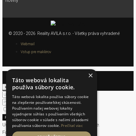
noviny
© 2020 - 2026 Reality AVILA s.r.o. - Všetky práva vyhradené
Webmail
Vstup pre maklérov
×
Prihlásiť
Táto webová lokalita
používa súbory cookie.
×
Táto webová lokalita používa súbory cookie
na zlepšenie používateľskej skúsenosti.
Používaním našej webovej lokality
Zapamätať si ma
Zabudnuté heslo?
vyjadrujete súhlas s používaním všetkých
Prihlásiť
súborov cookie v súlade s našimi zásadami
User registration is disabled for demo purpose.
používania súborov cookie.
Prečítať viac
Forgot Password