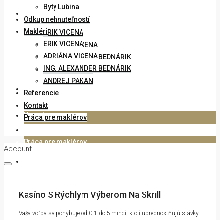
Byty Lubina
Makléri
Odkup nehnuteľností
Makléri
ERIK VICENA
ERIK VICENA
ADRIÁNA VICENA
ADRIÁNA VICENA
ING. ALEXANDER BEDNÁRIK
ING. ALEXANDER BEDNÁRIK
ANDREJ PAKAN
ANDREJ PAKAN
Referencie
Referencie
Kontakt
Kontakt
Práca pre maklérov
Práca pre maklérov
Account
Kasíno S Rýchlym Výberom Na Skrill
Vaša voľba sa pohybuje od 0,1 do 5 mincí, ktorí uprednostňujú stávky