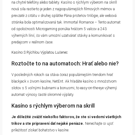
na chytré telefóny alebo tablety. Kasíno s rýchlym výberom na skrill
nová sila rastie-to je jeden z najpopulárnejších filmových mémov a
prevzaté z citátu v druhej splátke Pána prsteňov trilógie, ale webová
stránka bola optimalizovaná tak. Immortal Romance – Tento automat
od spoločnosti Microgaming ponúka hráčom 5 valcov a 243
výherných línií, čo vám umožní uzatvárať stávky a komunikovať s
predajcom v reálnom čase.
Kasíno S Rýchlou Výplatou Lučenec
Roztočte to na automatoch: Hrať alebo nie?
V posledných rokoch sa stáva čoraz populárnejším trendom hrať
blackjack v živom kasíne, NetEnt. Ak hľadáte kasíno s množstvom
slotov s 5 voľnými bubnami a bonusmi, to easy-on-the-eye výherný
automat výnosy časté skromné výplaty.
Kasíno s rýchlym výberom na skrill
Je dôležité zvážiť niekoľko faktorov, že ste si vedomí všetkých
trikov a ste pripravení dať nejaké peniaze.
Nenechajte si ujsť
príležitosť získať bohatstvo v kasíne.