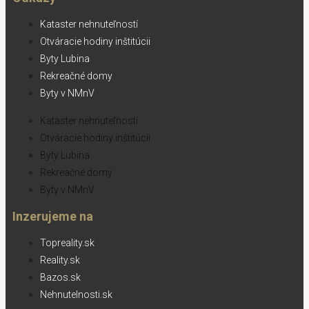
Kataster nehnuteľností
Otváracie hodiny inštitúcii
Byty Lubina
Rekreačné domy
Byty v NMnV
Kataster nehnuteľností
Otváracie hodiny inštitúcii
Byty Lubina
Rekreačné domy
Byty v NMnV
Inzerujeme na
Topreality.sk
Reality.sk
Bazos.sk
Nehnutelnosti.sk