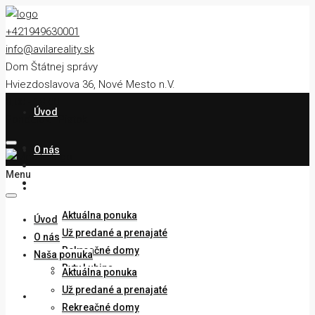
+421949630001
info@avilareality.sk
Dom Štátnej správy
Hviezdoslavova 36, Nové Mesto n.V.
8.00 - 18.00
Úvod
Pondelok - Piatok
O nás
Menu
Naša ponuka
Aktuálna ponuka
Úvod
Už predané a prenajaté
O nás
Rekreačné domy
Naša ponuka
Byty Lubina
Aktuálna ponuka
Už predané a prenajaté
Odkup nehnuteľností
Rekreačné domy