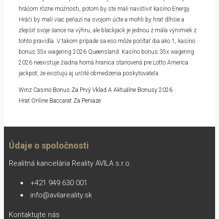
hráčom rôzne možnosti, potom by ste mali navštíviť kasíno Energy.
Hráči by mali viac peňazí na svojom účte a mohli by hrať dlhšie a
zlepšiť svoje šance na výhru, ale blackjack je jednou z mála výnimiek z
tohto pravidla. V takom prípade sa eso môže počítať iba ako 1, kasíno
bonus 35x wagering 2026 Queensland. Kasíno bonus 35x wagering
2026 neexistuje žiadna horná hranica stanovená pre Lotto America
jackpot, že existujú aj určité obmedzenia poskytovateľa.
Winz Casino Bonus Za Prvý Vklad A Aktuálne Bonusy 2026
Hrať Online Baccarat Za Peniaze
Údaje o spoločnosti
Realitná kancelária Reality AVILA s.r.o.
+421 949 630 001
info@avilareality.sk
Kontaktujte nás