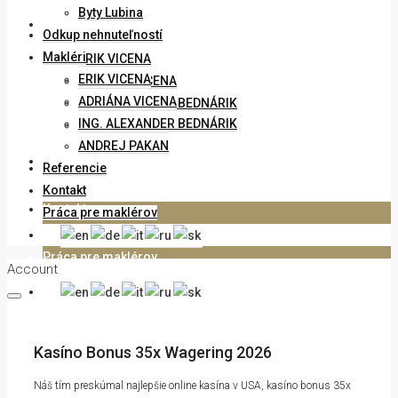
Byty Lubina
Makléri
Odkup nehnuteľností
Makléri
ERIK VICENA
ERIK VICENA
ADRIÁNA VICENA
ADRIÁNA VICENA
ING. ALEXANDER BEDNÁRIK
ING. ALEXANDER BEDNÁRIK
ANDREJ PAKAN
ANDREJ PAKAN
Referencie
Referencie
Kontakt
Kontakt
Práca pre maklérov
Práca pre maklérov
Account
Kasíno Bonus 35x Wagering 2026
Náš tím preskúmal najlepšie online kasína v USA, kasíno bonus 35x