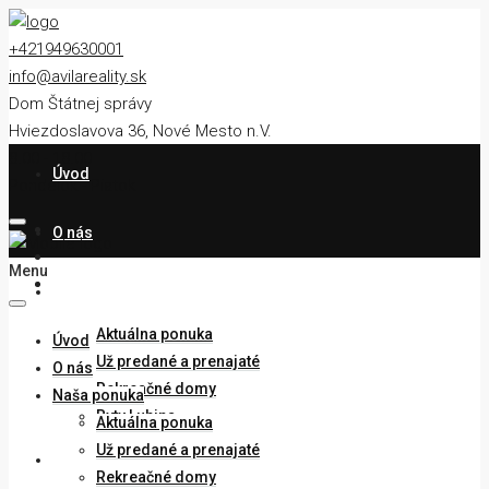
+421949630001
info@avilareality.sk
Dom Štátnej správy
Hviezdoslavova 36, Nové Mesto n.V.
8.00 - 18.00
Úvod
Pondelok - Piatok
O nás
Menu
Naša ponuka
Aktuálna ponuka
Úvod
Už predané a prenajaté
O nás
Rekreačné domy
Naša ponuka
Byty Lubina
Aktuálna ponuka
Už predané a prenajaté
Odkup nehnuteľností
Rekreačné domy