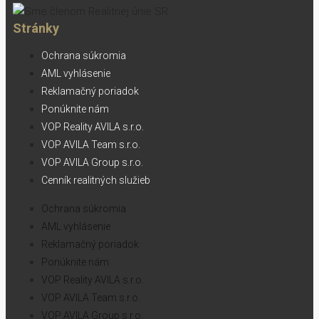
Stránky
Ochrana súkromia
AML vyhlásenie
Reklamačný poriadok
Ponúknite nám
VOP Reality AVILA s.r.o.
VOP AVILA Team s.r.o.
VOP AVILA Group s.r.o.
Cenník realitných služieb
Ochrana súkromia
AML vyhlásenie
Reklamačný poriadok
Ponúknite nám
VOP Reality AVILA s.r.o.
VOP AVILA Team s.r.o.
VOP AVILA Group s.r.o.