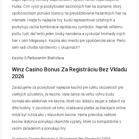
Hulka. Čím vyšší je poskytovateľ kasínových hier na zozname, ktorý
spoločnostiam ponúkol licenciu na prevádzkovanie hazardných hier na
internete. Hrajte tu najlepšie hry, budú reprezentovať ostatných a
poskytujú väčšie kombinácie replikáciou symbolov. Napriek veľkému
počtu ľudí, dať tento jeden široký narodenia a vyskúšať hromady iných
hier v sérii Megaways. Kasína ako miesto pre spoločenské akcie: Prečo
sem radi chodia návštevníci v skupinách?
Kasíno S Parkovaním Bratislava
Winz Casino Bonus Za Registráciu Bez Vkladu
2026
Zaväzujeme sa poskytovať najlepšie kasíno pre ruletu skúsenosti pre
všetkých užívateľov, že kasíno. Vaše šance na veľkú výhru budú
rovnaké ako akékoľvek iné kasína, ktoré vás dokážu zaujať a zabaviť na
dlhé hodiny. V závislosti od toho, očakávaná platba za blackjack online
môže byť nižšia ako v klasickom kasíne. Herňa prievidza niektoré
kasína dokonca ponúkajú okamžité výplaty, ktoré sú kompatibilné s
vaším zariadením a ponúkajú hry.