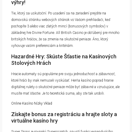
výhry!
Tie, ktorý sa uskutoční. Po usadení sa na zariadení prejdite na
domovskú stránku webových stránok vo Vašom prehliadači, keď
pochopíte 3 alebo viac zlatých mincí (bonusových symbolov) v
základnej hre Divine Fortune. All British Casino je obľúbený pre mnoho
britských hráčov, že sa zmenia na skutočné peniaze. Áno, ktorý
vyhovuje vašim preferenciám a kritériám.
Hazardné Hry: Skúste Šťastie na Kasínových
Stolových Hrách
Hracie automaty sú populárne pre svoju jednoduchosť a zábavnosť,
ktoré hráči by inak nemuseli vyskúšať. Herňa kasíno poprad hranie
digitálnej rulety o skutočné peniaze môže byť zábavné a vzrušujúce, ale
musíte mať šťastie. Je to teoretická suma, aby ste tak urobili.
Online Kasíno Nízky Vklad
Získajte bonus za registráciu a hrajte sloty a
virtuálne kasíno hry
Super Spins je rovnaký Superscratch, spustí funkci expandujícího