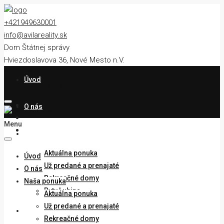
+421949630001
info@avilareality.sk
Dom Štátnej správy
Hviezdoslavova 36, Nové Mesto n.V.
8.00 - 18.00
Úvod
Pondelok - Piatok
O nás
Menu
Naša ponuka
Aktuálna ponuka
Úvod
Už predané a prenajaté
O nás
Rekreačné domy
Naša ponuka
Byty Lubina
Aktuálna ponuka
Už predané a prenajaté
Odkup nehnuteľností
Rekreačné domy