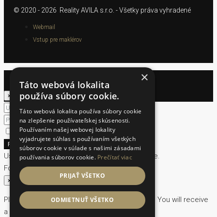
© 2020 - 2026 Reality AVILA s.r.o. - Všetky práva vyhradené
Webmail
Vstup pre maklérov
×
Prihlásiť
Táto webová lokalita
používa súbory cookie.
×
Táto webová lokalita používa súbory cookie
na zlepšenie používateľskej skúsenosti.
Používaním našej webovej lokality
Zapamätať si ma
Zabudnuté heslo?
vyjadrujete súhlas s používaním všetkých
Prihlásiť
súborov cookie v súlade s našimi zásadami
User registration is disabled for demo purpose.
používania súborov cookie.
Prečítať viac
Forgot Password
PRIJAŤ VŠETKO
×
Please enter your username or email address. You will receive
ODMIETNUŤ VŠETKO
a link to create a new password via email.