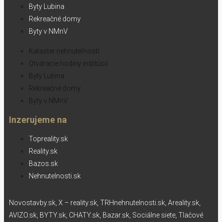
Byty Lubina
Rekreačné domy
Byty v NMnV
Kataster nehnuteľností
Otváracie hodiny inštitúcii
Byty Lubina
Rekreačné domy
Byty v NMnV
Inzerujeme na
Topreality.sk
Reality.sk
Bazos.sk
Nehnutelnosti.sk
Novostavby.sk, X – reality.sk, TRHnehnutelnosti.sk, Areality.sk,
AVIZO.sk, BYTY.sk, CHATY.sk, Bazar.sk, Sociálne siete, Tlačové