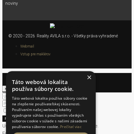
noviny
© 2020 - 2026 Reality AVILA s.r.o. - Všetky práva vyhradené
Webmail
Vstup pre maklérov
×
Prihlásiť
Táto webová lokalita
používa súbory cookie.
×
Táto webová lokalita používa súbory cookie
na zlepšenie používateľskej skúsenosti.
Používaním našej webovej lokality
Zapamätať si ma
Zabudnuté heslo?
vyjadrujete súhlas s používaním všetkých
Prihlásiť
súborov cookie v súlade s našimi zásadami
User registration is disabled for demo purpose.
používania súborov cookie.
Prečítať viac
Forgot Password