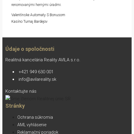
renomovanými hernými úradmi.
Valentínske Automaty S Bonusom
Kasíno Turnaj Bardejov
Údaje o spoločnosti
Realitná kancelária Reality AVILA s.r.o.
+421 949 630 001
info@avilareality.sk
Kontaktujte nás
Stránky
Ochrana súkromia
AML vyhlásenie
Reklamačný poriadok