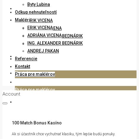
Byty Lubina
Makléri
Odkup nehnuteľností
Makléri
ERIK VICENA
ERIK VICENA
ADRIÁNA VICENA
ADRIÁNA VICENA
ING. ALEXANDER BEDNÁRIK
ING. ALEXANDER BEDNÁRIK
ANDREJ PAKAN
ANDREJ PAKAN
Referencie
Referencie
Kontakt
Kontakt
Práca pre maklérov
Práca pre maklérov
Account
100 Match Bonus Kasíno
Ak si účastník chce vychutnať klasiku, tým lepšie budú ponuky.