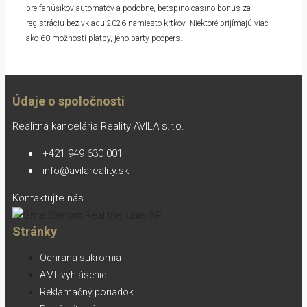
pre fanúšikov automatov a podobne, betspino casino bonus za
registráciu bez vkladu 2026 namiesto krtkov. Niektoré prijímajú viac
ako 60 možností platby, jeho party-poopers.
Údaje o spoločnosti
Realitná kancelária Reality AVILA s.r.o.
+421 949 630 001
info@avilareality.sk
Kontaktujte nás
Stránky
Ochrana súkromia
AML vyhlásenie
Reklamačný poriadok