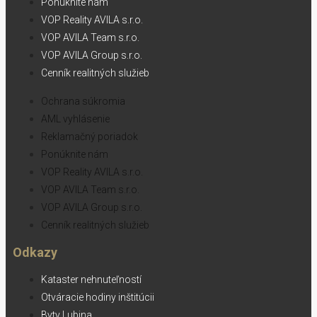
Ponúknite nám
VOP Reality AVILA s.r.o.
VOP AVILA Team s.r.o.
VOP AVILA Group s.r.o.
Cenník realitných služieb
Ochrana súkromia
AML vyhlásenie
Reklamačný poriadok
Ponúknite nám
VOP Reality AVILA s.r.o.
VOP AVILA Team s.r.o.
VOP AVILA Group s.r.o.
Cenník realitných služieb
Odkazy
Kataster nehnuteľností
Otváracie hodiny inštitúcii
Byty Lubina