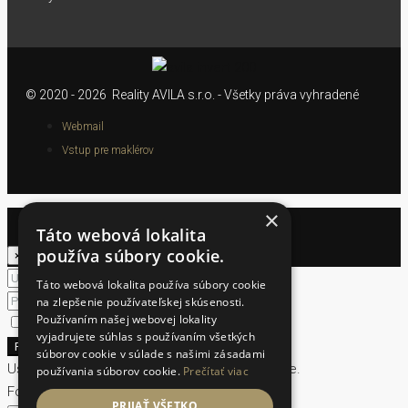
© 2020 - 2026 Reality AVILA s.r.o. - Všetky práva vyhradené
Webmail
Vstup pre maklérov
×
Prihlásiť
Táto webová lokalita
používa súbory cookie.
×
Táto webová lokalita používa súbory cookie
na zlepšenie používateľskej skúsenosti.
Používaním našej webovej lokality
Zapamätať si ma
Zabudnuté heslo?
vyjadrujete súhlas s používaním všetkých
Prihlásiť
súborov cookie v súlade s našimi zásadami
User registration is disabled for demo purpose.
používania súborov cookie.
Prečítať viac
Forgot Password
PRIJAŤ VŠETKO